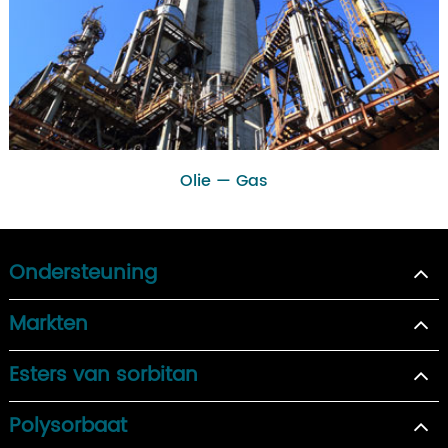
Olie — Gas
Ondersteuning
Markten
Esters van sorbitan
Polysorbaat