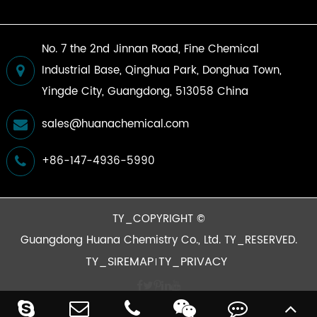
No. 7 the 2nd Jinnan Road, Fine Chemical
Industrial Base, Qinghua Park, Donghua Town,
Yingde City, Guangdong, 513058 China
sales@huanachemical.com
+86-147-4936-5990
TY_COPYRIGHT ©
Guangdong Huana Chemistry Co., Ltd.
TY_RESERVED.
TY_SIREMAP
TY_PRIVACY