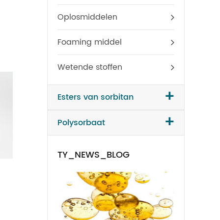
Oplosmiddelen
Foaming middel
Wetende stoffen
+
Esters van sorbitan
+
Polysorbaat
TY_NEWS_BLOG
Polysorbaat 65
Monole