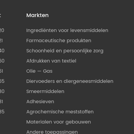
t
Markten
20
Ingrediënten voor levensmiddelen
21
Farmaceutische produkten
40
Schoonheid en persoonlijke zorg
60
Afdrukken van textiel
61
Olie — Gas
65
Diervoeders en diergeneesmiddelen
80
Smeermiddelen
81
Adhesieven
85
Agrochemische meststoffen
Materialen voor gebouwen
Andere toepassingen