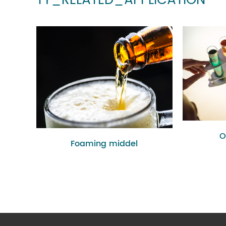
TY_RELATED_APPLICATION
O
Foaming middel