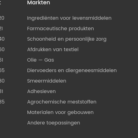
t
Markten
20
Ingrediënten voor levensmiddelen
21
Farmaceutische produkten
40
Schoonheid en persoonlijke zorg
60
Afdrukken van textiel
61
Olie — Gas
65
Diervoeders en diergeneesmiddelen
80
Smeermiddelen
81
Adhesieven
85
Agrochemische meststoffen
Materialen voor gebouwen
Andere toepassingen