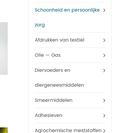
Schoonheid en persoonlijke
zorg
Afdrukken van textiel
Olie — Gas
Diervoeders en
Polysorbaat 65
Sorbita
diergeneesmiddelen
Smeermiddelen
Adhesieven
Agrochemische meststoffen