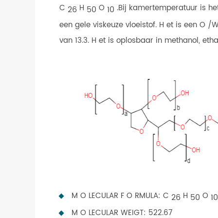
C
H
O
.Bij kamertemperatuur is het
26
50
10
een gele viskeuze vloeistof. H et is een O
van 13.3. H et is oplosbaar in methanol, etha
M O LECULAR F O RMULA: C
H
O
26
50
10
M O LECULAR WEIGT: 522.67