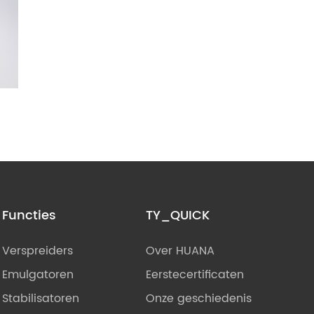
Functies
TY_QUICK
Verspreiders
Over HUANA
Emulgatoren
Eerstecertificaten
Stabilisatoren
Onze geschiedenis