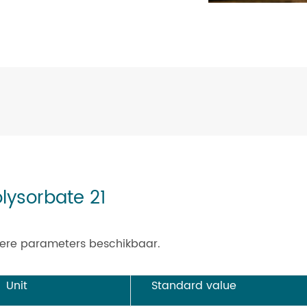
lysorbate 21
ere parameters beschikbaar.
Unit
Standard value