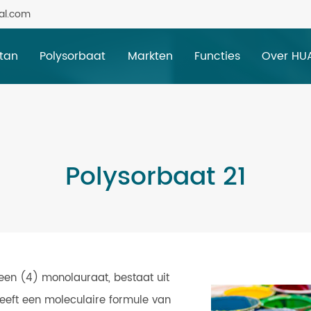
al.com
itan
Polysorbaat
Markten
Functies
Over HU
Polysorbaat 21
leen (4) monolauraat, bestaat uit
 heeft een moleculaire formule van