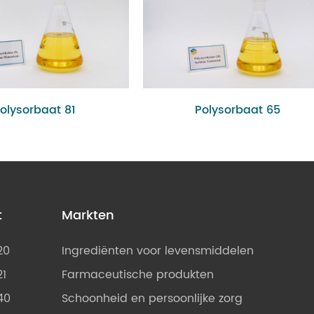
olysorbaat 81
Polysorbaat 65
t
Markten
20
Ingrediënten voor levensmiddelen
21
Farmaceutische produkten
40
Schoonheid en persoonlijke zorg