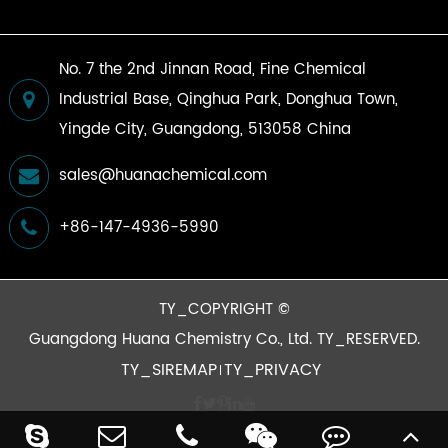
No. 7 the 2nd Jinnan Road, Fine Chemical
Industrial Base, Qinghua Park, Donghua Town,
Yingde City, Guangdong, 513058 China
sales@huanachemical.com
+86-147-4936-5990
TY_COPYRIGHT ©
Guangdong Huana Chemistry Co., Ltd.
TY_RESERVED.
TY_SIREMAP
TY_PRIVACY