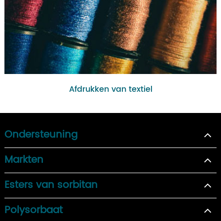
Afdrukken van textiel
Ondersteuning
Markten
Esters van sorbitan
Polysorbaat