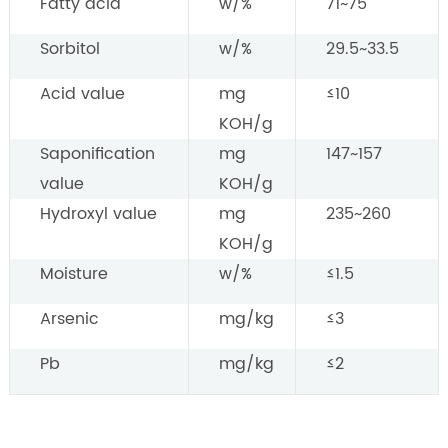
Fatty acid
w/%
71~75
Sorbitol
w/%
29.5~33.5
Acid value
mg
≤10
KOH/g
Saponification
mg
147~157
value
KOH/g
Hydroxyl value
mg
235~260
KOH/g
Moisture
w/%
≤1.5
Arsenic
mg/kg
≤3
Pb
mg/kg
≤2