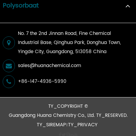
Polysorbaat
No. 7 the 2nd Jinnan Road, Fine Chemical
Industrial Base, Qinghua Park, Donghua Town,
Yingde City, Guangdong, 513058 China
sales@huanachemical.com
+86-147-4936-5990
TY_COPYRIGHT ©
Guangdong Huana Chemistry Co., Ltd.
TY_RESERVED.
TY_SIREMAP
TY_PRIVACY